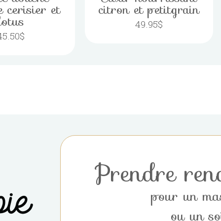
e cerisier et
citron et petitgrain
lotus
49.95
$
45.50
$
Prendre ren
pour un ma
ou un so