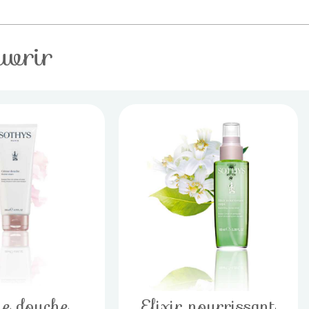
uvrir
e douche
Elixir nourrissant