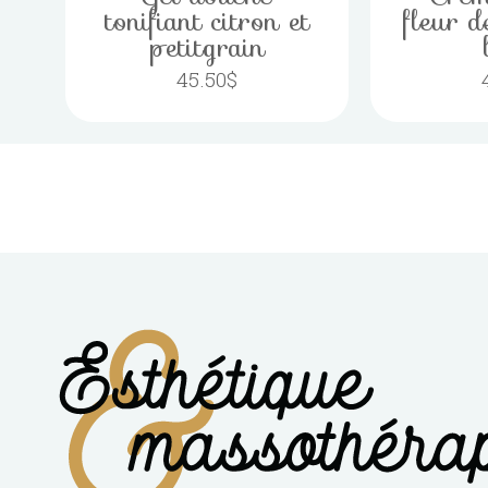
tonifiant citron et
fleur d
petitgrain
45.50
$