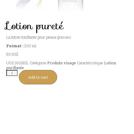
Lotion pureté
La lotion tonifiante pour peaux grasses.
Format :
200 ml
50.50
$
UGS
160182L
Catégorie
Produits visage
Caractéristique
Lotion
purifiante
Add to cart
Autres produits à découvrir